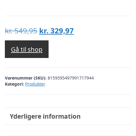
Den
Den
kr.
549,95
kr.
329,97
oprindelige
aktuelle
pris
pris
Gå til shop
var:
er:
kr. 549,95.
kr. 329,97.
Varenummer (SKU):
8159595497991717944
Kategori:
Produkter
Yderligere information