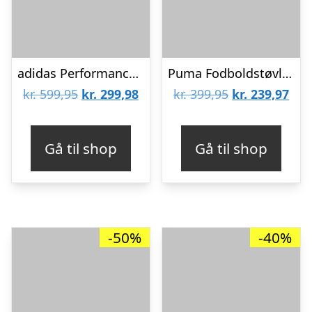
adidas Performance fodboldstøvler – F50 League TF J Messi – Silv
Puma Fodboldstøvler – Future 9 Play V FG/AG RB Jr – Rød
Den
Den
Den
De
kr.
599,95
kr.
299,98
kr.
399,95
kr.
239,97
oprindelige
aktuelle
oprindelige
aktu
pris
pris
pris
pris
Gå til shop
Gå til shop
var:
er:
var:
er:
kr. 599,95.
kr. 299,98.
kr. 399,95.
kr. 
-50%
-40%