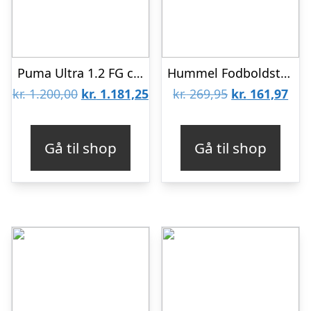
Puma Ultra 1.2 FG cleats – AG – black-yellow-46 EU 12 US
Hummel Fodboldstøvler – Top Star Turf JR – Green/Multicolour
Den
Den
Den
De
kr.
1.200,00
kr.
1.181,25
kr.
269,95
kr.
161,97
oprindelige
aktuelle
oprindelige
aktu
pris
pris
pris
pris
Gå til shop
Gå til shop
var:
er:
var:
er:
kr. 1.200,00.
kr. 1.181,25.
kr. 269,95.
kr. 