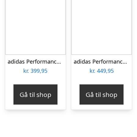
adidas Performance Fodboldstøvler – X Crazyfast.4 FxG J – Sort
adidas Performance Fodboldstøvler – Predator Club FT TF – Crysta
kr.
399,95
kr.
449,95
Gå til shop
Gå til shop