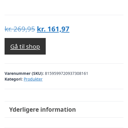
Den
Den
kr.
269,95
kr.
161,97
oprindelige
aktuelle
pris
pris
Gå til shop
var:
er:
kr. 269,95.
kr. 161,97.
Varenummer (SKU):
8159599720937308161
Kategori:
Produkter
Yderligere information